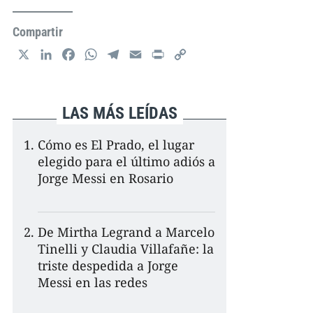
Compartir
X
L
F
W
T
E
P
C
i
a
h
e
m
r
o
n
c
a
l
a
i
p
k
e
t
e
i
n
y
LAS MÁS LEÍDAS
e
b
s
g
l
t
L
d
o
A
r
i
Cómo es El Prado, el lugar
I
o
p
a
n
elegido para el último adiós a
n
k
p
m
k
Jorge Messi en Rosario
De Mirtha Legrand a Marcelo
Tinelli y Claudia Villafañe: la
triste despedida a Jorge
Messi en las redes