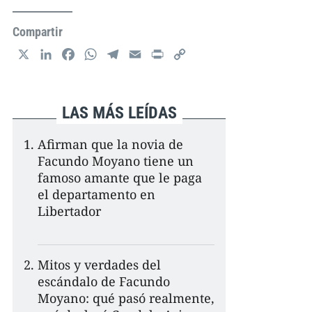
Compartir
X
L
F
W
T
E
P
C
i
a
h
e
m
r
o
n
c
a
l
a
i
p
k
e
t
e
i
n
y
LAS MÁS LEÍDAS
e
b
s
g
l
t
L
d
o
A
r
i
Afirman que la novia de
I
o
p
a
n
Facundo Moyano tiene un
n
k
p
m
k
famoso amante que le paga
el departamento en
Libertador
Mitos y verdades del
escándalo de Facundo
Moyano: qué pasó realmente,