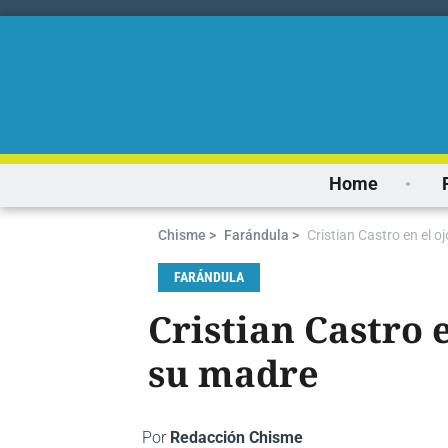
Home
Chisme >
Farándula >
Cristian Castro en el o
FARÁNDULA
Cristian Castro 
su madre
Por
Redacción Chisme