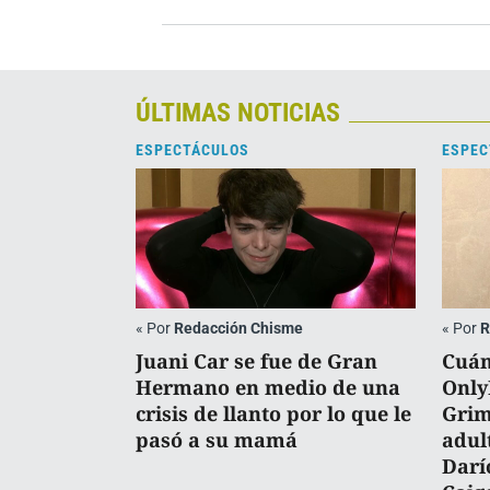
ÚLTIMAS NOTICIAS
ESPECTÁCULOS
ESPEC
«
Por
Redacción Chisme
«
Por
R
Juani Car se fue de Gran
Cuán
Hermano en medio de una
Only
crisis de llanto por lo que le
Grim
pasó a su mamá
adul
Darí