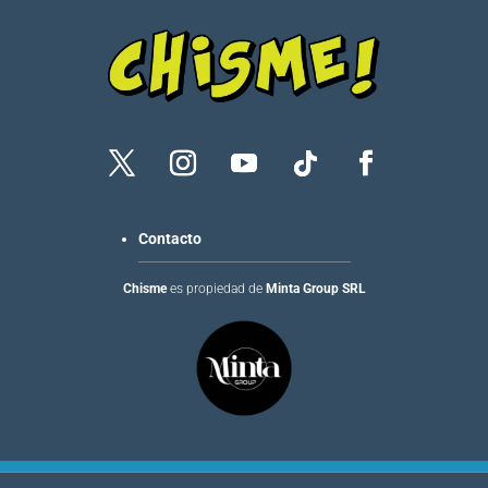
Contacto
Chisme
es propiedad de
Minta Group SRL