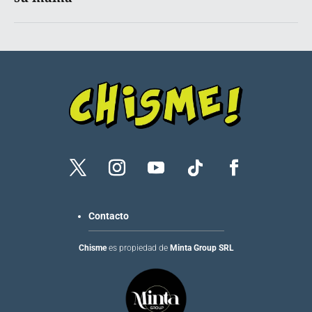
Contacto
Chisme
es propiedad de
Minta Group SRL