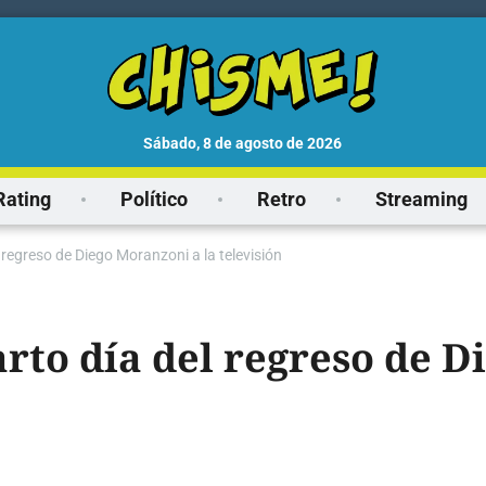
sábado, 8 de agosto de 2026
Rating
Político
Retro
Streaming
l regreso de Diego Moranzoni a la televisión
arto día del regreso de 