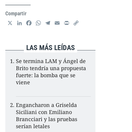
Compartir
X
L
F
W
T
E
P
C
i
a
h
e
m
r
o
n
c
a
l
a
i
p
k
e
t
e
i
n
y
LAS MÁS LEÍDAS
e
b
s
g
l
t
L
d
o
A
r
i
Se termina LAM y Ángel de
I
o
p
a
n
Brito tendría una propuesta
n
k
p
m
k
fuerte: la bomba que se
viene
Engancharon a Griselda
Siciliani con Emiliano
Brancciari y las pruebas
serían letales