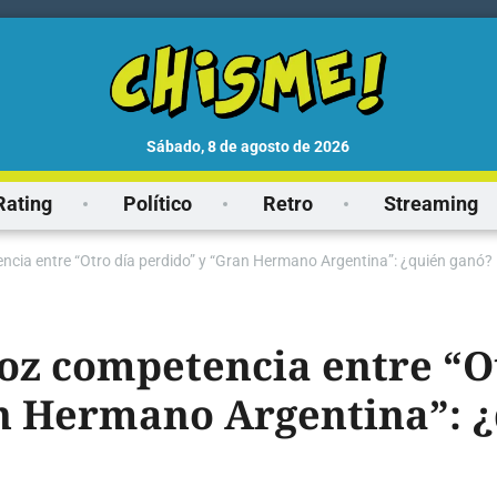
sábado, 8 de agosto de 2026
Rating
Político
Retro
Streaming
encia entre “Otro día perdido” y “Gran Hermano Argentina”: ¿quién ganó?
roz competencia entre “O
n Hermano Argentina”: 