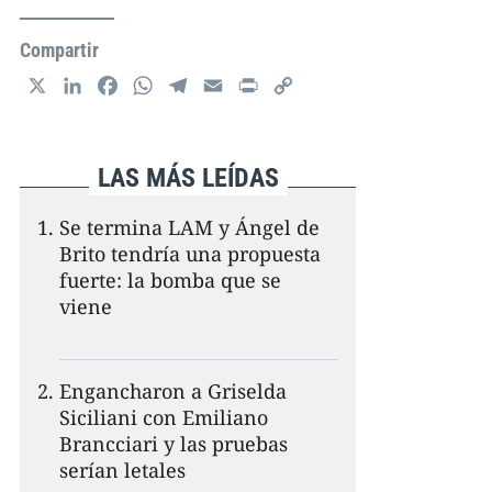
Compartir
X
L
F
W
T
E
P
C
i
a
h
e
m
r
o
n
c
a
l
a
i
p
k
e
t
e
i
n
y
LAS MÁS LEÍDAS
e
b
s
g
l
t
L
d
o
A
r
i
Se termina LAM y Ángel de
I
o
p
a
n
Brito tendría una propuesta
n
k
p
m
k
fuerte: la bomba que se
viene
Engancharon a Griselda
Siciliani con Emiliano
Brancciari y las pruebas
serían letales