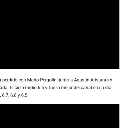
ía perdido con Mario Pergolini junto a Agustín Aristarán y
da. El ciclo midió 6.6 y fue lo mejor del canal en su día.
6.7, 6.8 y 6.5.