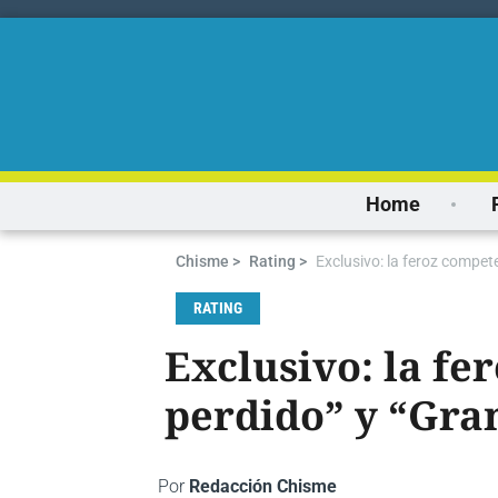
Home
Chisme >
Rating >
Exclusivo: la feroz compet
RATING
Exclusivo: la fe
perdido” y “Gra
Por
Redacción Chisme