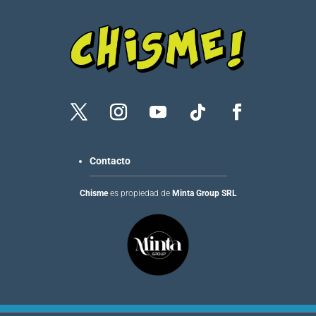
Contacto
Chisme
es propiedad de
Minta Group SRL