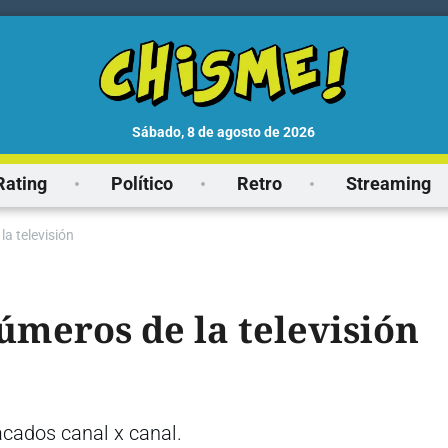
sábado, 8 de agosto de 2026
Rating
Político
Retro
Streaming
la televisión
úmeros de la televisión
cados canal x canal.