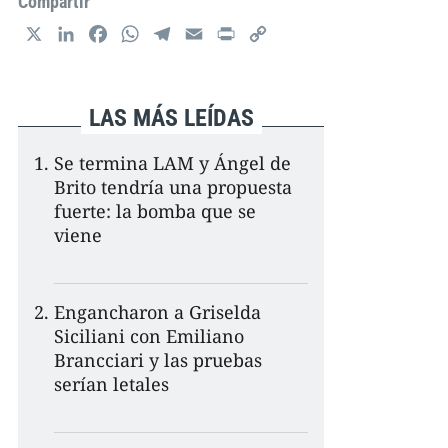
Compartir
X
L
F
W
T
E
P
C
i
a
h
e
m
r
o
n
c
a
l
a
i
p
k
e
t
e
i
n
y
LAS MÁS LEÍDAS
e
b
s
g
l
t
L
d
o
A
r
i
Se termina LAM y Ángel de
I
o
p
a
n
Brito tendría una propuesta
n
k
p
m
k
fuerte: la bomba que se
viene
Engancharon a Griselda
Siciliani con Emiliano
Brancciari y las pruebas
serían letales