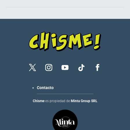
Contacto
Chisme
es propiedad de
Minta Group SRL