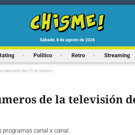
sábado, 8 de agosto de 2026
Rating
Político
Retro
Streaming
a televisión del 23 de febrero
úmeros de la televisión d
s programas canal x canal.