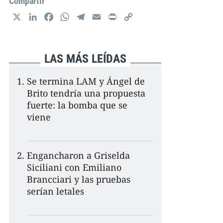
Compartir
X
L
F
W
T
E
P
C
i
a
h
e
m
r
o
n
c
a
l
a
i
p
k
e
t
e
i
n
y
LAS MÁS LEÍDAS
e
b
s
g
l
t
L
d
o
A
r
i
Se termina LAM y Ángel de
I
o
p
a
n
Brito tendría una propuesta
n
k
p
m
k
fuerte: la bomba que se
viene
Engancharon a Griselda
Siciliani con Emiliano
Brancciari y las pruebas
serían letales