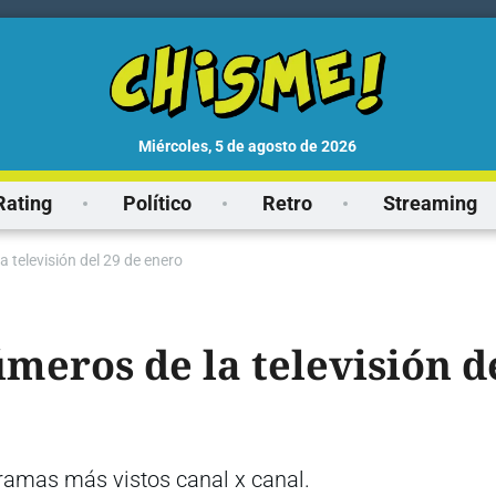
miércoles, 5 de agosto de 2026
Rating
Político
Retro
Streaming
a televisión del 29 de enero
úmeros de la televisión d
ramas más vistos canal x canal.