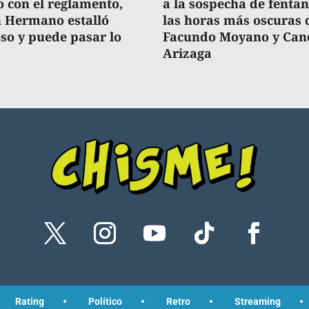
o con el reglamento,
a la sospecha de fentan
 Hermano estalló
las horas más oscuras 
oso y puede pasar lo
Facundo Moyano y Can
Arizaga
Rating
Político
Retro
Streaming