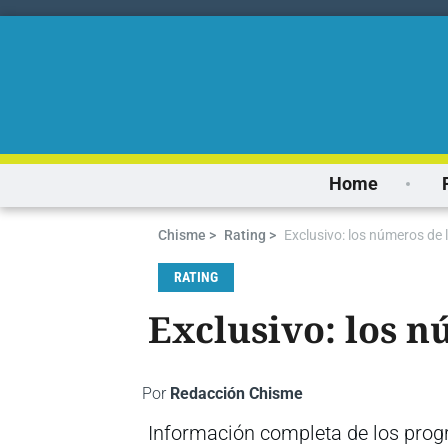
Home
Chisme >
Rating >
Exclusivo: los números de l
RATING
Exclusivo: los n
Por
Redacción Chisme
Información completa de los prog