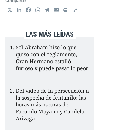
Compartir
X
L
F
W
T
E
P
C
i
a
h
e
m
r
o
n
c
a
l
a
i
p
k
e
t
e
i
n
y
LAS MÁS LEÍDAS
e
b
s
g
l
t
L
d
o
A
r
i
Sol Abraham hizo lo que
I
o
p
a
n
quiso con el reglamento,
n
k
p
m
k
Gran Hermano estalló
furioso y puede pasar lo peor
Del video de la persecución a
la sospecha de fentanilo: las
horas más oscuras de
Facundo Moyano y Candela
Arizaga