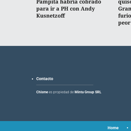
Pampita habría cobrado
quis
para ir a PH con Andy
Gran
Kusnetzoff
furi
peor
Contacto
Chisme
es propiedad de
Minta Group SRL
Home