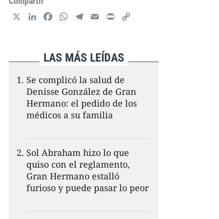
Compartir
X
L
F
W
T
E
P
C
i
a
h
e
m
r
o
n
c
a
l
a
i
p
k
e
t
e
i
n
y
LAS MÁS LEÍDAS
e
b
s
g
l
t
L
d
o
A
r
i
Se complicó la salud de
I
o
p
a
n
Denisse González de Gran
n
k
p
m
k
Hermano: el pedido de los
médicos a su familia
Sol Abraham hizo lo que
quiso con el reglamento,
Gran Hermano estalló
furioso y puede pasar lo peor