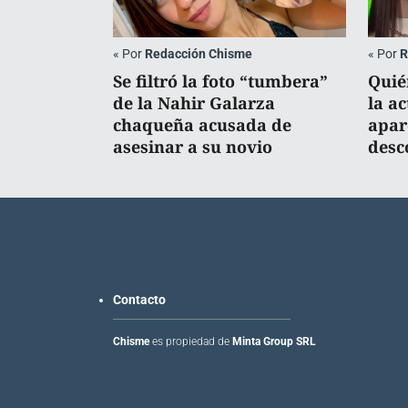
«
Por
Redacción Chisme
«
Por
R
Se filtró la foto “tumbera”
Quié
de la Nahir Galarza
la a
chaqueña acusada de
apar
asesinar a su novio
desc
Contacto
Chisme
es propiedad de
Minta Group SRL