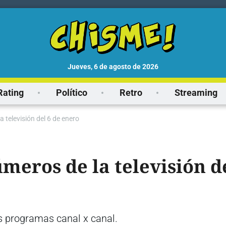
jueves, 6 de agosto de 2026
Rating
Político
Retro
Streaming
a televisión del 6 de enero
úmeros de la televisión d
s programas canal x canal.