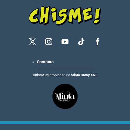
Contacto
Chisme
es propiedad de
Minta Group SRL