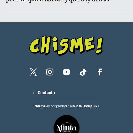
Contacto
Chisme
es propiedad de
Minta Group SRL