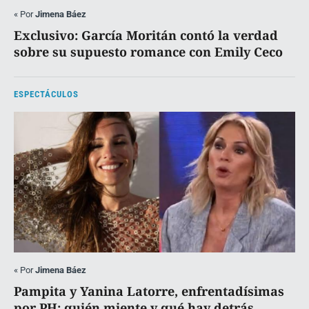
«
Por
Jimena Báez
Exclusivo: García Moritán contó la verdad
sobre su supuesto romance con Emily Ceco
ESPECTÁCULOS
«
Por
Jimena Báez
Pampita y Yanina Latorre, enfrentadísimas
por PH: quién miente y qué hay detrás