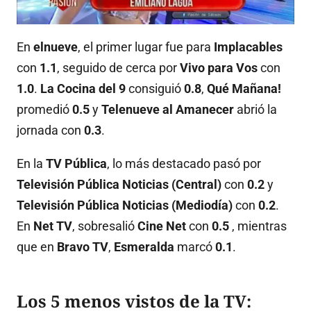
En
elnueve
, el primer lugar fue para
Implacables
con
1.1
, seguido de cerca por
Vivo para Vos
con
1.0
.
La Cocina del 9
consiguió
0.8
,
Qué Mañana!
promedió
0.5
y
Telenueve al Amanecer
abrió la
jornada con
0.3
.
En la
TV Pública
, lo más destacado pasó por
Televisión Pública Noticias (Central)
con
0.2
y
Televisión Pública Noticias (Mediodía)
con
0.2
.
En
Net TV
, sobresalió
Cine Net
con
0.5
, mientras
que en
Bravo TV
,
Esmeralda
marcó
0.1
.
Los 5 menos vistos de la TV: