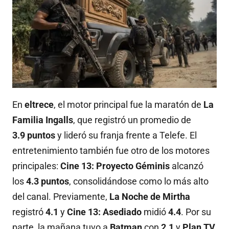
En
eltrece
, el motor principal fue la maratón de
La
Familia Ingalls
, que registró un promedio de
3.9
puntos
y lideró su franja frente a Telefe
. El
entretenimiento también fue otro de los motores
principales:
Cine 13: Proyecto Géminis
alcanzó
los
4.3 puntos
, consolidándose como lo más alto
del canal
.
Previamente,
La Noche de Mirtha
registró
4.1
y
Cine 13: Asediado
midió
4.4
.
Por su
parte, la mañana tuvo a
Batman
con
2.1
y
Plan TV