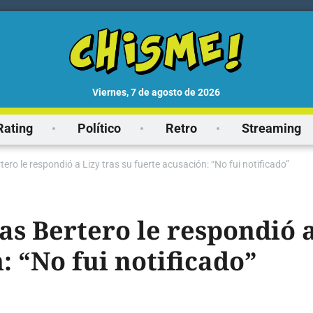
viernes, 7 de agosto de 2026
Rating
Político
Retro
Streaming
ro le respondió a Lizy tras su fuerte acusación: “No fui notificado”
 Bertero le respondió a 
: “No fui notificado”