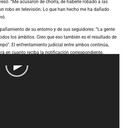
vesó. “Me acusaron de chorra, de haberle robado a las
e un robo en televisión. Lo que han hecho me ha dañado
mó.
ompañamiento de su entorno y de sus seguidores: “La gente
dos los ámbitos. Creo que eso también es el resultado de
mpo”. El enfrentamiento judicial entre ambos continúa,
rá en cuanto reciba la notificación correspondiente.