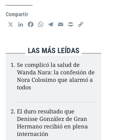
Compartir
X
L
F
W
T
E
P
C
i
a
h
e
m
r
o
n
c
a
l
a
i
p
k
e
t
e
i
n
y
LAS MÁS LEÍDAS
e
b
s
g
l
t
L
d
o
A
r
i
Se complicó la salud de
I
o
p
a
n
Wanda Nara: la confesión de
n
k
p
m
k
Nora Colosimo que alarmó a
todos
El duro resultado que
Denisse González de Gran
Hermano recibió en plena
internación