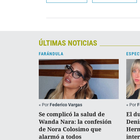
ÚLTIMAS NOTICIAS
FARÁNDULA
ESPEC
«
Por
Federico Vargas
«
Por
F
Se complicó la salud de
El d
Wanda Nara: la confesión
Deni
de Nora Colosimo que
Herm
alarmó a todos
inte