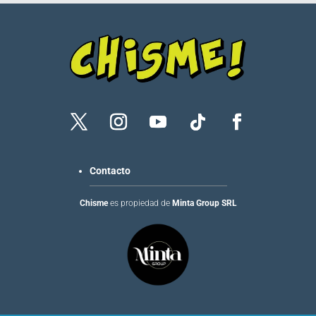
Contacto
Chisme
es propiedad de
Minta Group SRL