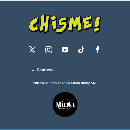
Contacto
Chisme
es propiedad de
Minta Group SRL