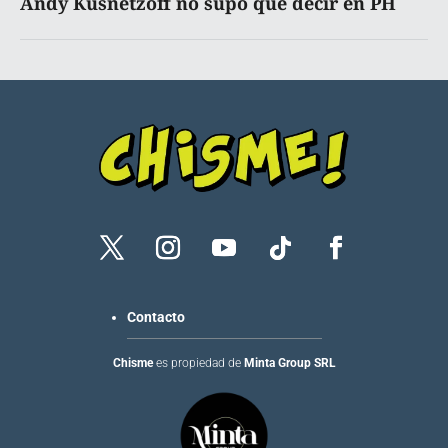
Andy Kusnetzoff no supo qué decir en PH
Contacto
Chisme
es propiedad de
Minta Group SRL