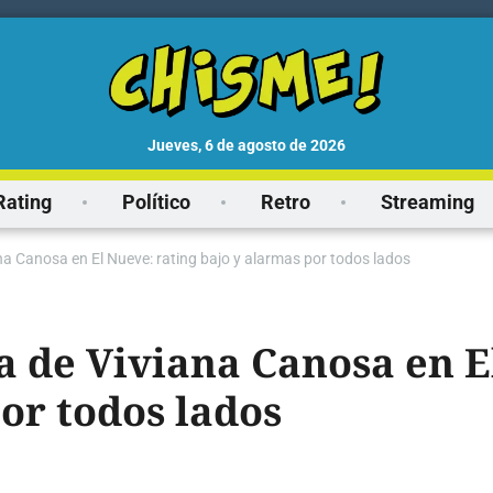
jueves, 6 de agosto de 2026
Rating
Político
Retro
Streaming
na Canosa en El Nueve: rating bajo y alarmas por todos lados
a de Viviana Canosa en E
or todos lados