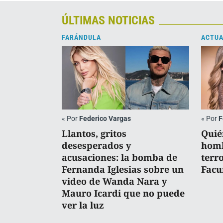
ÚLTIMAS NOTICIAS
FARÁNDULA
ACTUA
«
Por
Federico Vargas
«
Por
F
Llantos, gritos
Quié
desesperados y
homb
acusaciones: la bomba de
terr
Fernanda Iglesias sobre un
Facu
video de Wanda Nara y
Mauro Icardi que no puede
ver la luz