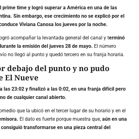
l prime time y logró superar a América en una de las
ntina. Sin embargo, ese crecimiento no se explicó por el
conduce Viviana Canosa los jueves por la noche.
 logró acompañar la levantada general del canal y t
erminó
durante la emisión del jueves 28 de mayo.
El número
ío no llegó al punto y quedó tercero en su franja horaria.
r debajo del punto y no pudo
e El Nueve
s 23:02 y finalizó a las 0:02, en una franja difícil pero
no de cualquier canal abierto.
romedio que la ubicó en el tercer lugar de su horario y en el
emisora.
El dato es fuerte porque muestra que,
aún en una
o consiguió transformarse en una pieza central del