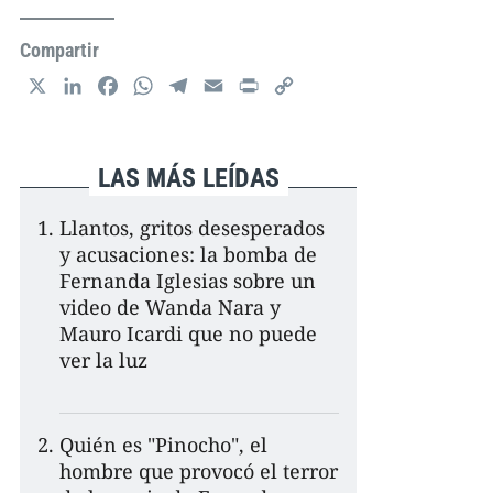
Compartir
X
L
F
W
T
E
P
C
i
a
h
e
m
r
o
n
c
a
l
a
i
p
k
e
t
e
i
n
y
LAS MÁS LEÍDAS
e
b
s
g
l
t
L
d
o
A
r
i
Llantos, gritos desesperados
I
o
p
a
n
y acusaciones: la bomba de
n
k
p
m
k
Fernanda Iglesias sobre un
video de Wanda Nara y
Mauro Icardi que no puede
ver la luz
Quién es "Pinocho", el
hombre que provocó el terror