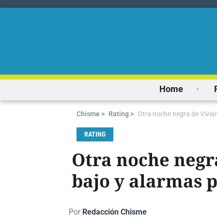
Home
Chisme >
Rating >
Otra noche negra de Vivia
RATING
Otra noche negr
bajo y alarmas p
Por
Redacción Chisme