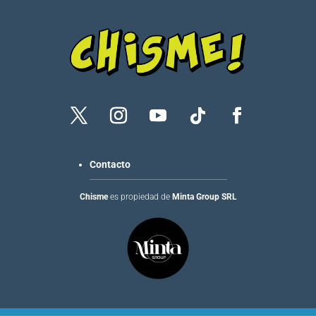
Contacto
Chisme
es propiedad de
Minta Group SRL