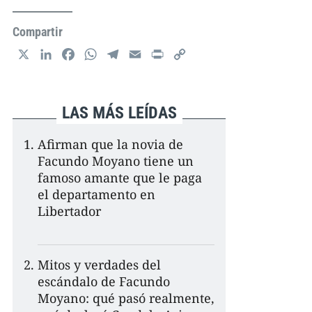
Compartir
X
L
F
W
T
E
P
C
i
a
h
e
m
r
o
n
c
a
l
a
i
p
k
e
t
e
i
n
y
LAS MÁS LEÍDAS
e
b
s
g
l
t
L
d
o
A
r
i
Afirman que la novia de
I
o
p
a
n
Facundo Moyano tiene un
n
k
p
m
k
famoso amante que le paga
el departamento en
Libertador
Mitos y verdades del
escándalo de Facundo
Moyano: qué pasó realmente,