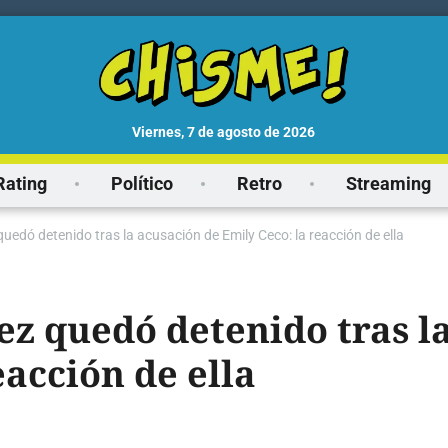
viernes, 7 de agosto de 2026
Rating
Político
Retro
Streaming
uedó detenido tras la acusación de Emily Ceco: la reacción de ella
ez quedó detenido tras l
eacción de ella