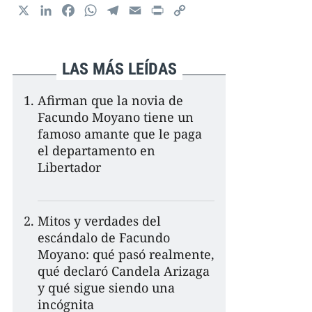
X
L
F
W
T
E
P
C
i
a
h
e
m
r
o
n
c
a
l
a
i
p
k
e
t
e
i
n
y
LAS MÁS LEÍDAS
e
b
s
g
l
t
L
d
o
A
r
i
Afirman que la novia de
I
o
p
a
n
Facundo Moyano tiene un
n
k
p
m
k
famoso amante que le paga
el departamento en
Libertador
Mitos y verdades del
escándalo de Facundo
Moyano: qué pasó realmente,
qué declaró Candela Arizaga
y qué sigue siendo una
incógnita