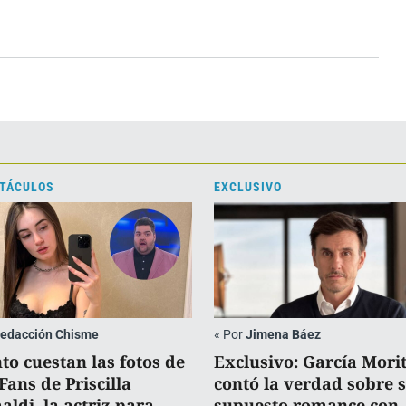
TÁCULOS
EXCLUSIVO
edacción Chisme
«
Por
Jimena Báez
to cuestan las fotos de
Exclusivo: García Mori
Fans de Priscilla
contó la verdad sobre 
aldi, la actriz para
supuesto romance con