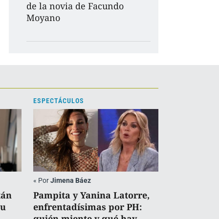
de la novia de Facundo
Moyano
ESPECTÁCULOS
«
Por
Jimena Báez
tán
Pampita y Yanina Latorre,
su
enfrentadísimas por PH:
quién miente y qué hay