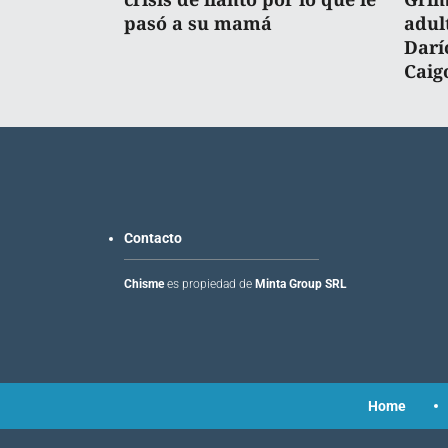
pasó a su mamá
adul
Darí
Caig
Contacto
Chisme
es propiedad de
Minta Group SRL
Home