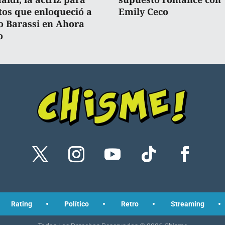
tos que enloqueció a
Emily Ceco
o Barassi en Ahora
o
Rating
Político
Retro
Streaming