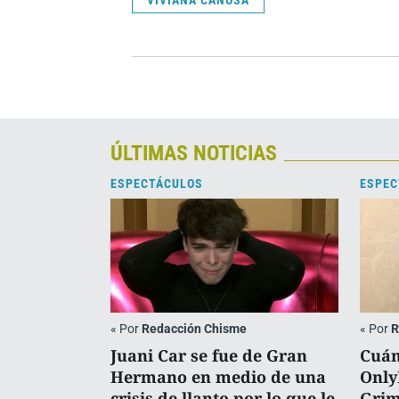
VIVIANA CANOSA
ÚLTIMAS NOTICIAS
ESPECTÁCULOS
ESPEC
«
Por
Redacción Chisme
«
Por
R
Juani Car se fue de Gran
Cuán
Hermano en medio de una
Only
crisis de llanto por lo que le
Grim