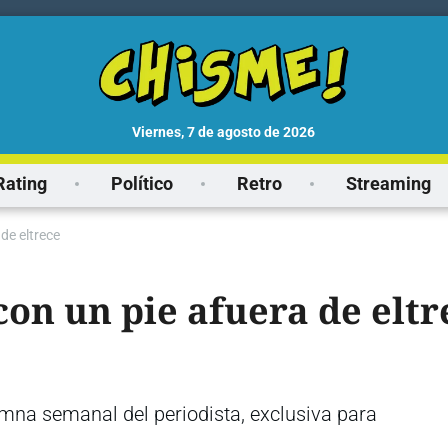
viernes, 7 de agosto de 2026
Rating
Político
Retro
Streaming
de eltrece
on un pie afuera de eltr
umna semanal del periodista, exclusiva para