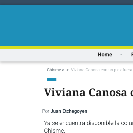
Home
Chisme >
>
Viviana Canosa con un pie afuera 
Viviana Canosa c
Por
Juan Etchegoyen
Ya se encuentra disponible la col
Chisme.