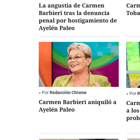
La angustia de Carmen
Carm
Barbieri tras la denuncia
Toba
penal por hostigamiento de
Ayelén Paleo
«
Por
Redacción Chisme
«
Por
R
Carmen Barbieri aniquiló a
Carm
Ayelén Paleo
a lo
prob