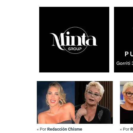
«
Por
Redacción Chisme
«
Por
R