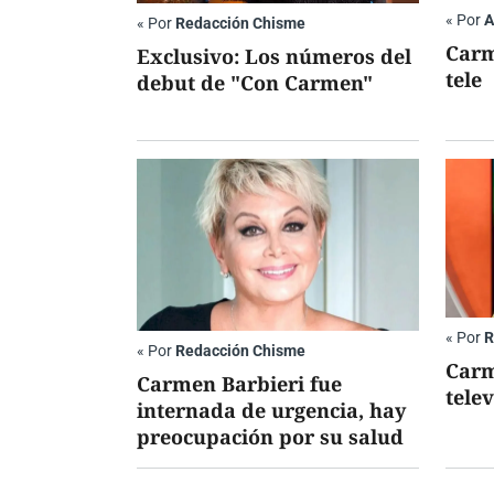
«
Por
A
«
Por
Redacción Chisme
Carm
Exclusivo: Los números del
tele
debut de "Con Carmen"
«
Por
R
«
Por
Redacción Chisme
Carm
Carmen Barbieri fue
telev
internada de urgencia, hay
preocupación por su salud