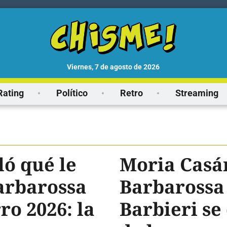
viernes, 7 de agosto de 2026
Rating
Político
Retro
Streaming
ó qué le
Moria Casá
arbarossa
Barbarossa
ro 2026: la
Barbieri se