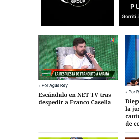
«
Por
Agus Rey
«
Por
R
Escándalo en NET TV tras
Dieg
despedir a Franco Casella
la j
caut
de c