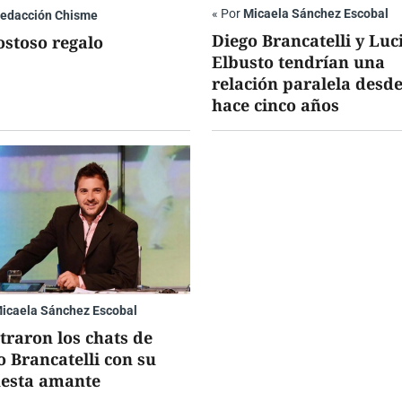
«
Por
Micaela Sánchez Escobal
edacción Chisme
Diego Brancatelli y Luc
ostoso regalo
Elbusto tendrían una
relación paralela desd
hace cinco años
icaela Sánchez Escobal
ltraron los chats de
o Brancatelli con su
esta amante