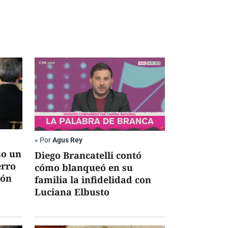
«
Por
Agus Rey
so un
Diego Brancatelli contó
erro
cómo blanqueó en su
ión
familia la infidelidad con
Luciana Elbusto