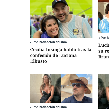
«
Por
M
«
Por
Redacción chisme
Luci
Cecilia Insinga habló tras la
su r
confesión de Luciana
Bran
Elbusto
«
Por
Redacción chisme