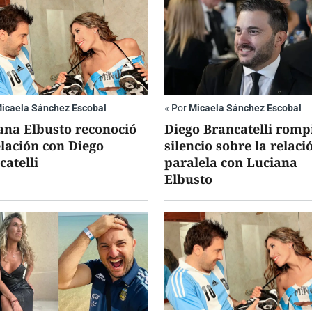
icaela Sánchez Escobal
«
Por
Micaela Sánchez Escobal
ana Elbusto reconoció
Diego Brancatelli rompi
elación con Diego
silencio sobre la relaci
catelli
paralela con Luciana
Elbusto