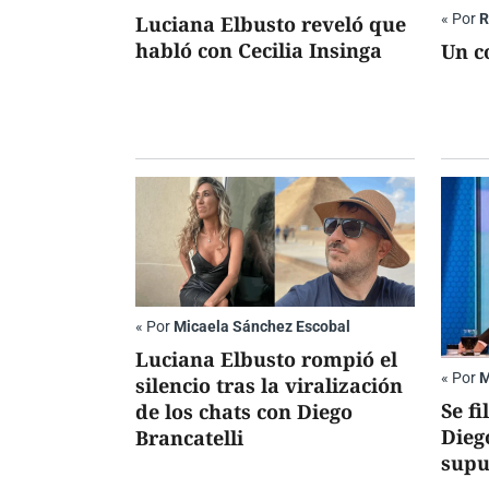
«
Por
R
Luciana Elbusto reveló que
habló con Cecilia Insinga
Un c
«
Por
Micaela Sánchez Escobal
Luciana Elbusto rompió el
«
Por
M
silencio tras la viralización
Se fi
de los chats con Diego
Dieg
Brancatelli
supu