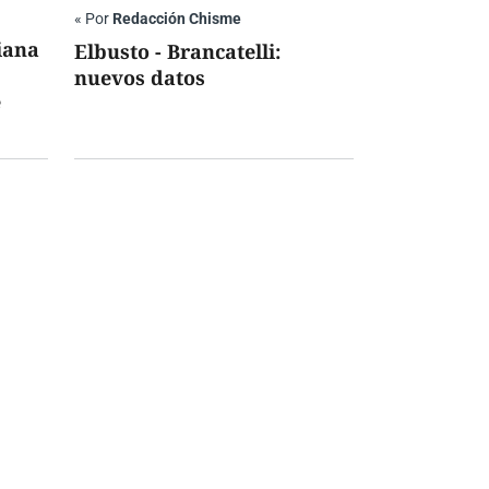
«
Por
Redacción Chisme
iana
Elbusto - Brancatelli:
nuevos datos
e