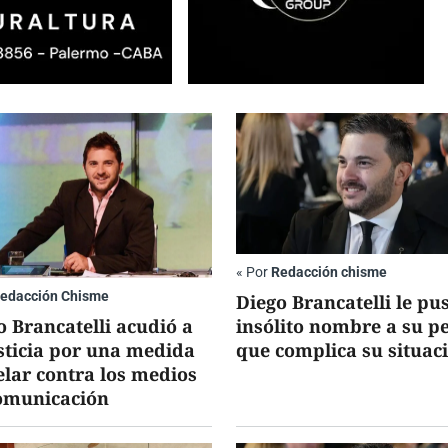
«
Por
Redacción chisme
edacción Chisme
Diego Brancatelli le pu
insólito nombre a su p
o Brancatelli acudió a
que complica su situac
usticia por una medida
elar contra los medios
omunicación