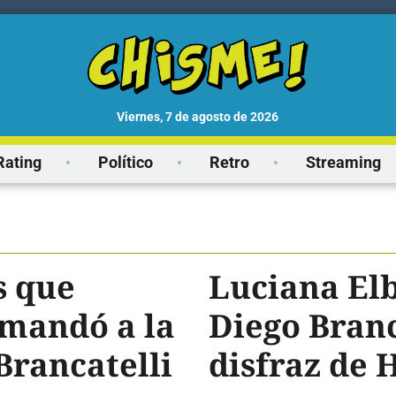
viernes, 7 de agosto de 2026
Rating
Político
Retro
Streaming
s que
Luciana El
 mandó a la
Diego Branc
Brancatelli
disfraz de 