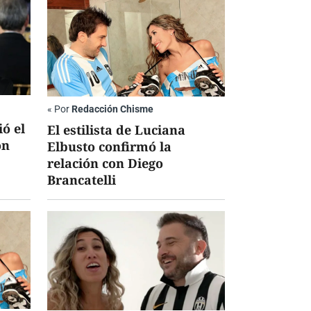
«
Por
Redacción Chisme
ó el
El estilista de Luciana
ón
Elbusto confirmó la
relación con Diego
Brancatelli