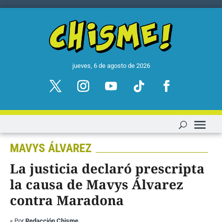
jueves, 6 de agosto de 2026
MAVYS ÁLVAREZ
La justicia declaró prescripta
la causa de Mavys Álvarez
contra Maradona
«
Por
Redacción Chisme