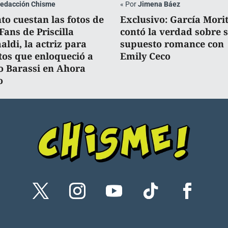
edacción Chisme
«
Por
Jimena Báez
to cuestan las fotos de
Exclusivo: García Mori
Fans de Priscilla
contó la verdad sobre 
aldi, la actriz para
supuesto romance con
tos que enloqueció a
Emily Ceco
o Barassi en Ahora
o