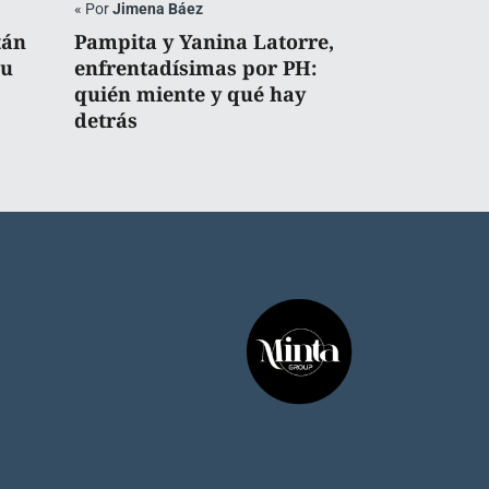
«
Por
Jimena Báez
tán
Pampita y Yanina Latorre,
su
enfrentadísimas por PH:
quién miente y qué hay
detrás