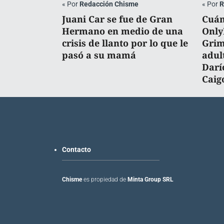
«
Por
Redacción Chisme
«
Por
R
Juani Car se fue de Gran
Cuán
Hermano en medio de una
Only
crisis de llanto por lo que le
Grim
pasó a su mamá
adul
Darí
Caig
Contacto
Chisme
es propiedad de
Minta Group SRL