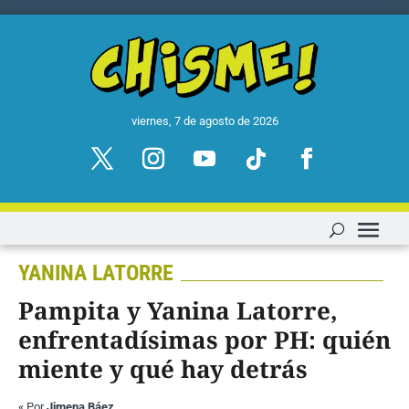
viernes, 7 de agosto de 2026
YANINA LATORRE
Pampita y Yanina Latorre,
enfrentadísimas por PH: quién
miente y qué hay detrás
«
Por
Jimena Báez