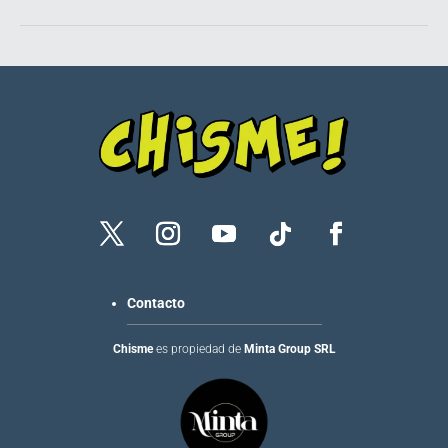
Contacto
Chisme
es propiedad de
Minta Group SRL