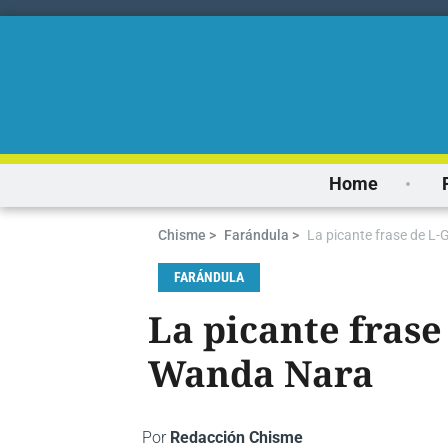
Home
Chisme >
Farándula >
La picante frase de L
FARÁNDULA
La picante frase
Wanda Nara
Por
Redacción Chisme