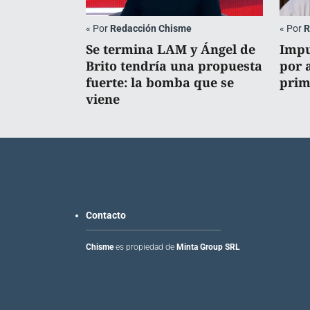
«
Por
Redacción Chisme
«
Por
R
Se termina LAM y Ángel de
Impu
Brito tendría una propuesta
por 
fuerte: la bomba que se
prim
viene
Contacto
Chisme
es propiedad de
Minta Group SRL