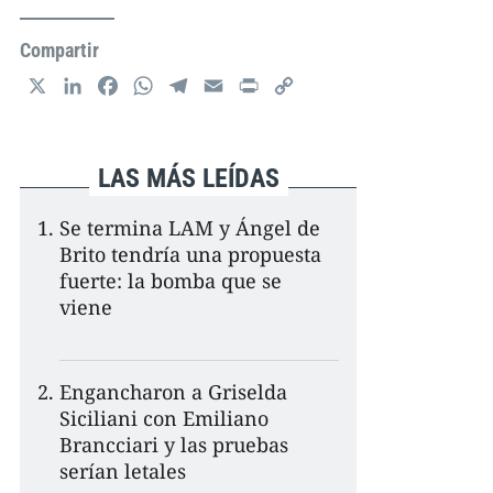
Compartir
X
L
F
W
T
E
P
C
i
a
h
e
m
r
o
n
c
a
l
a
i
p
k
e
t
e
i
n
y
LAS MÁS LEÍDAS
e
b
s
g
l
t
L
d
o
A
r
i
Se termina LAM y Ángel de
I
o
p
a
n
Brito tendría una propuesta
n
k
p
m
k
fuerte: la bomba que se
viene
Engancharon a Griselda
Siciliani con Emiliano
Brancciari y las pruebas
serían letales