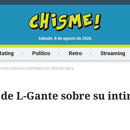
sábado, 8 de agosto de 2026
Rating
Político
Retro
Streaming
-Gante sobre su intimidad con Wanda Nara
 de L-Gante sobre su int