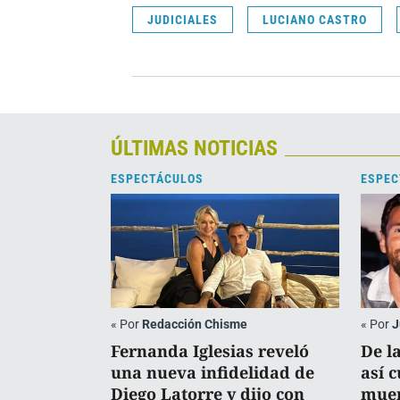
JUDICIALES
LUCIANO CASTRO
ÚLTIMAS NOTICIAS
ESPECTÁCULOS
ESPEC
«
Por
Redacción Chisme
«
Por
J
Fernanda Iglesias reveló
De l
una nueva infidelidad de
así 
Diego Latorre y dijo con
muer