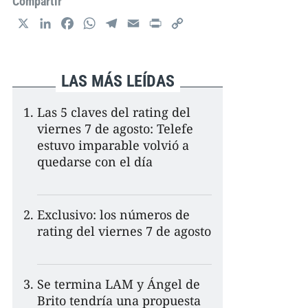
Compartir
X
L
F
W
T
E
P
C
i
a
h
e
m
r
o
n
c
a
l
a
i
p
k
e
t
e
i
n
y
LAS MÁS LEÍDAS
e
b
s
g
l
t
L
d
o
A
r
i
Las 5 claves del rating del
I
o
p
a
n
viernes 7 de agosto: Telefe
n
k
p
m
k
estuvo imparable volvió a
quedarse con el día
Exclusivo: los números de
rating del viernes 7 de agosto
Se termina LAM y Ángel de
Brito tendría una propuesta