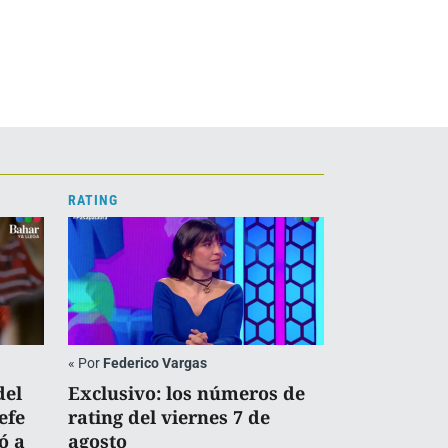
RATING
«
Por
Federico Vargas
del
Exclusivo: los números de
efe
rating del viernes 7 de
ó a
agosto