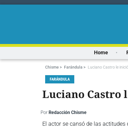
Home
Chisme >
Farándula >
Luciano Castro le inici
FARÁNDULA
Luciano Castro l
Por
Redacción Chisme
El actor se cansó de las actitudes d