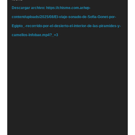
Descargar archivo: https://chisme.com.ar/wp-
content/uploads/2025/08/El-viaje-sonado-de-Sofia-Gonet-por-
Egipto_-recorrido-por-el-desierto-el-interior-de-las-piramides-y-
camellos-Infobae.mp4?_=3