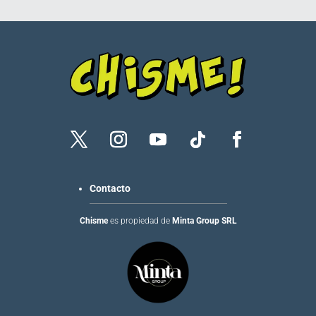
Contacto
Chisme
es propiedad de
Minta Group SRL