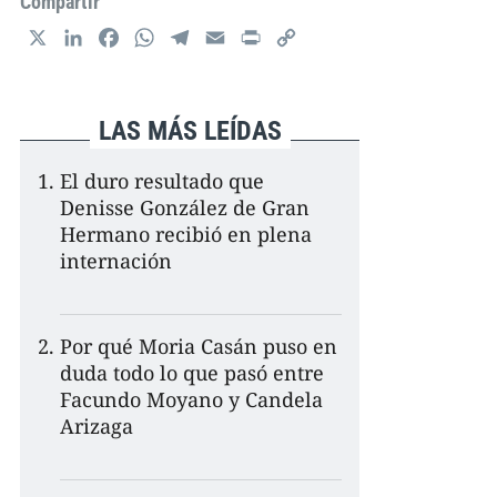
Compartir
X
L
F
W
T
E
P
C
i
a
h
e
m
r
o
n
c
a
l
a
i
p
k
e
t
e
i
n
y
LAS MÁS LEÍDAS
e
b
s
g
l
t
L
d
o
A
r
i
El duro resultado que
I
o
p
a
n
Denisse González de Gran
n
k
p
m
k
Hermano recibió en plena
internación
Por qué Moria Casán puso en
duda todo lo que pasó entre
Facundo Moyano y Candela
Arizaga