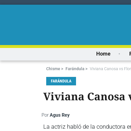
Home
Chisme >
Farándula >
Viviana Canosa vs Flo
FARÁNDULA
Viviana Canosa 
Por
Agus Rey
La actriz habló de la conductora e