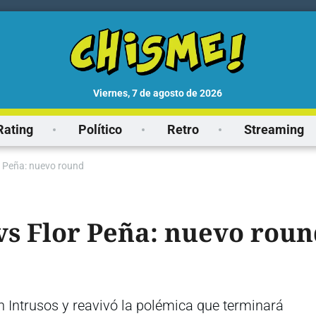
viernes, 7 de agosto de 2026
Rating
Político
Retro
Streaming
r Peña: nuevo round
vs Flor Peña: nuevo roun
n Intrusos y reavivó la polémica que terminará