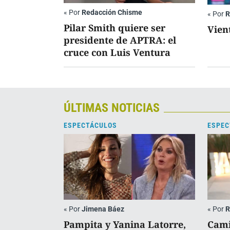
«
Por
Redacción Chisme
«
Por
R
Pilar Smith quiere ser
Vien
presidente de APTRA: el
cruce con Luis Ventura
ÚLTIMAS NOTICIAS
ESPECTÁCULOS
ESPEC
«
Por
Jimena Báez
«
Por
R
Pampita y Yanina Latorre,
Cami