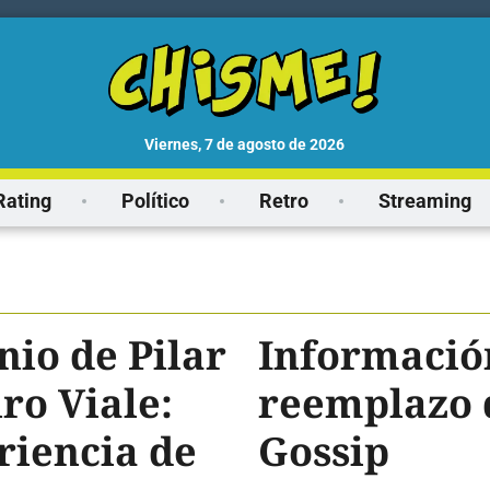
viernes, 7 de agosto de 2026
Rating
Político
Retro
Streaming
io de Pilar
Información
ro Viale:
reemplazo d
riencia de
Gossip