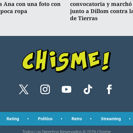
a Ana con una foto con
convocatoria y marchó
poca ropa
junto a Dillom contra l
de Tierras
Rating
Político
Retro
Streaming
Todos Los Derechos Reservados ©
2026
Chisme