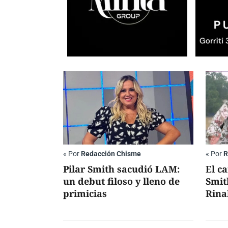
«
Por
Redacción Chisme
«
Por
R
Pilar Smith sacudió LAM:
El ca
un debut filoso y lleno de
Smit
primicias
Rina