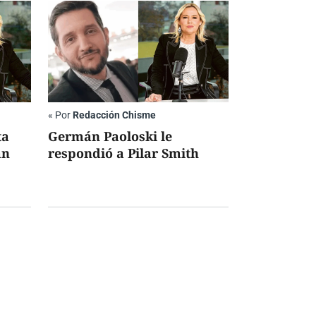
«
Por
Redacción Chisme
ta
Germán Paoloski le
an
respondió a Pilar Smith