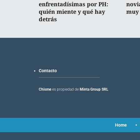
enfrentadísimas por PH:
novi
quién miente y qué hay
muy 
detrás
Contacto
Chisme
es propiedad de
Minta Group SRL
Home