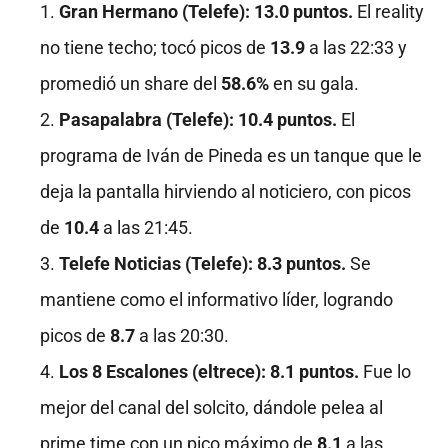
Gran Hermano (Telefe):
13.0 puntos.
El reality
no tiene techo; tocó picos de
13.9
a las 22:33 y
promedió un share del
58.6%
en su gala
.
Pasapalabra (Telefe):
10.4 puntos.
El
programa de Iván de Pineda es un tanque que le
deja la pantalla hirviendo al noticiero, con picos
de
10.4
a las 21:45
.
Telefe Noticias (Telefe):
8.3 puntos.
Se
mantiene como el informativo líder, logrando
picos de
8.7
a las 20:30
.
Los 8 Escalones (eltrece):
8.1 puntos.
Fue lo
mejor del canal del solcito, dándole pelea al
prime time con un pico máximo de
8.1
a las