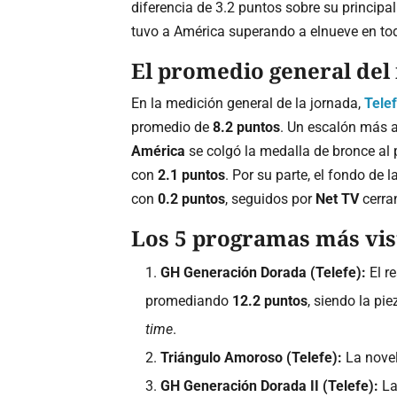
diferencia de 3.2 puntos sobre su principal 
tuvo a América superando a elnueve en tod
El promedio general del 
En la medición general de la jornada,
Tele
promedio de
8.2 puntos
. Un escalón más 
América
se colgó la medalla de bronce al
con
2.1 puntos
. Por su parte, el fondo de 
con
0.2 puntos
, seguidos por
Net TV
cerra
Los 5 programas más vist
GH Generación Dorada (Telefe):
El r
promediando
12.2 puntos
, siendo la pi
time
.
Triángulo Amoroso (Telefe):
La novel
GH Generación Dorada II (Telefe):
La