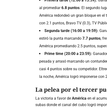
Primera tarde (12:00 a 15:59):
Gana
al promediar
6.8 puntos
. El segundo lug
América redondeó un gran bloque en el 
con 2.1 puntos, Bravo TV (0.3), TV Públic
Segunda tarde (16:00 a 19:59):
Gan
estiró la punta marcando
7.7 puntos
, fr
América promediando 2.5 puntos, supera
Prime time (20:00 a 23:59):
Ganado
pesada y arrasó marcando un contunde
casi 4 puntos sobre su competidor. Eltr
la noche, América logró imponerse con 2
La pelea por el tercer p
La victoria a favor de
América
en el acumu
subas donde el canal del cubo logró impone