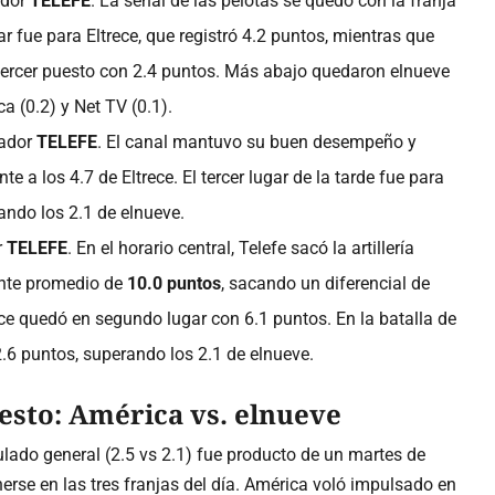
dor
TELEFE
. La señal de las pelotas se quedó con la franja
ar fue para Eltrece, que registró 4.2 puntos, mientras que
tercer puesto con 2.4 puntos. Más abajo quedaron elnueve
a (0.2) y Net TV (0.1).
ador
TELEFE
. El canal mantuvo su buen desempeño y
ente a los 4.7 de Eltrece. El tercer lugar de la tarde fue para
ndo los 2.1 de elnueve.
r
TELEFE
. En el horario central, Telefe sacó la artillería
nte promedio de
10.0 puntos
, sacando un diferencial de
ece quedó en segundo lugar con 6.1 puntos. En la batalla de
.6 puntos, superando los 2.1 de elnueve.
uesto: América vs. elnueve
lado general (2.5 vs 2.1) fue producto de un martes de
rse en las tres franjas del día. América voló impulsado en