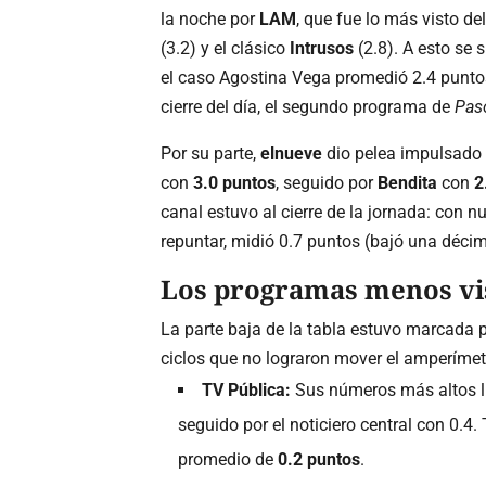
la noche por
LAM
, que fue lo más visto de
(3.2) y el clásico
Intrusos
(2.8). A esto se
el caso Agostina Vega promedió 2.4 puntos
cierre del día, el segundo programa de
Pas
Por su parte,
elnueve
dio pelea impulsado 
con
3.0 puntos
, seguido por
Bendita
con
2
canal estuvo al cierre de la jornada: con 
repuntar, midió 0.7 puntos (bajó una déci
Los programas menos vi
La parte baja de la tabla estuvo marcada 
ciclos que no lograron mover el amperímet
TV Pública:
Sus números más altos l
seguido por el noticiero central con 0.4
promedio de
0.2 puntos
.