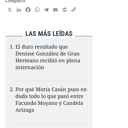
Compartir
X
L
F
W
T
E
P
C
i
a
h
e
m
r
o
n
c
a
l
a
i
p
k
e
t
e
i
n
y
LAS MÁS LEÍDAS
e
b
s
g
l
t
L
d
o
A
r
i
El duro resultado que
I
o
p
a
n
Denisse González de Gran
n
k
p
m
k
Hermano recibió en plena
internación
Por qué Moria Casán puso en
duda todo lo que pasó entre
Facundo Moyano y Candela
Arizaga