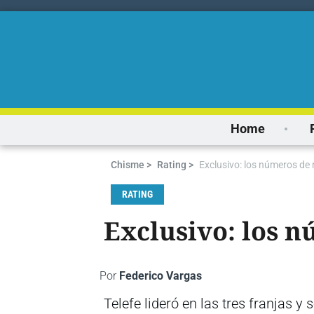
Home
Chisme >
Rating >
Exclusivo: los números de r
RATING
Exclusivo: los n
Por
Federico Vargas
Telefe lideró en las tres franjas 