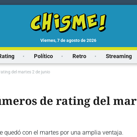
viernes, 7 de agosto de 2026
Rating
Político
Retro
Streaming
ating del martes 2 de junio
úmeros de rating del mar
y se quedó con el martes por una amplia ventaja.