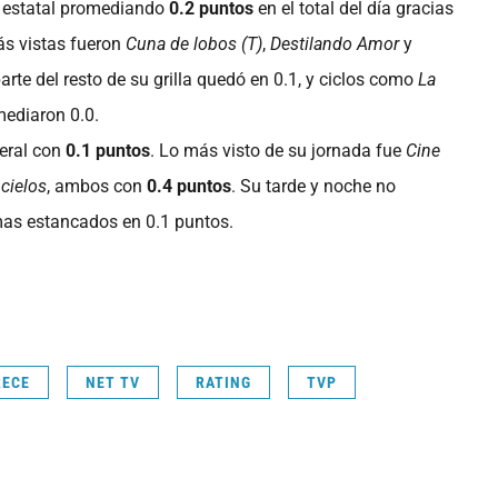
a estatal promediando
0.2 puntos
en el total del día gracias
ás vistas fueron
Cuna de lobos (T)
,
Destilando Amor
y
parte del resto de su grilla quedó en 0.1, y ciclos como
La
ediaron 0.0.
eral con
0.1 puntos
. Lo más visto de su jornada fue
Cine
 cielos
, ambos con
0.4 puntos
. Su tarde y noche no
mas estancados en 0.1 puntos.
RECE
NET TV
RATING
TVP