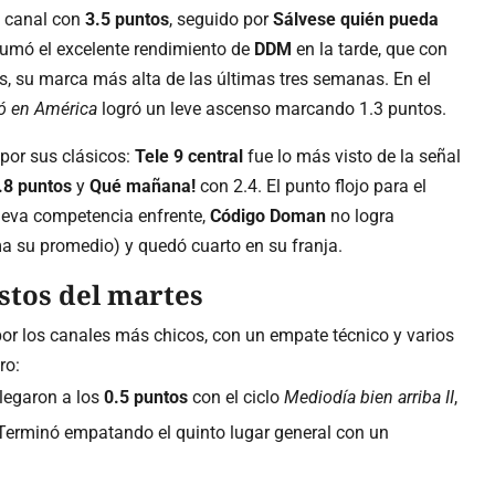
l canal con
3.5 puntos
, seguido por
Sálvese quién pueda
 sumó el excelente rendimiento de
DDM
en la tarde, que con
, su marca más alta de las últimas tres semanas. En el
ó en América
logró un leve ascenso marcando 1.3 puntos.
por sus clásicos:
Tele 9 central
fue lo más visto de la señal
.8 puntos
y
Qué mañana!
con 2.4. El punto flojo para el
nueva competencia enfrente,
Código Doman
no logra
ma su promedio) y quedó cuarto en su franja.
stos del martes
por los canales más chicos, con un empate técnico y varios
ro:
legaron a los
0.5 puntos
con el ciclo
Mediodía bien arriba II
,
. Terminó empatando el quinto lugar general con un