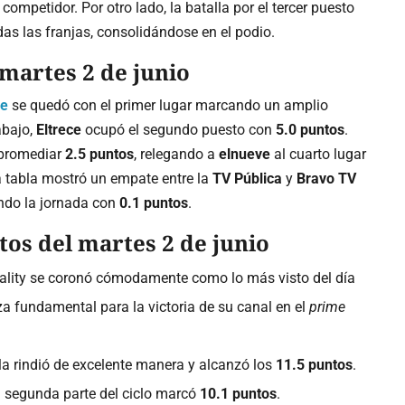
competidor. Por otro lado, la batalla por el tercer puesto
as las franjas, consolidándose en el podio.
martes 2 de junio
fe
se quedó con el primer lugar marcando un amplio
abajo,
Eltrece
ocupó el segundo puesto con
5.0 puntos
.
 promediar
2.5 puntos
, relegando a
elnueve
al cuarto lugar
la tabla mostró un empate entre la
TV Pública
y
Bravo TV
ndo la jornada con
0.1 puntos
.
os del martes 2 de junio
eality se coronó cómodamente como lo más visto del día
eza fundamental para la victoria de su canal en el
prime
a rindió de excelente manera y alcanzó los
11.5 puntos
.
 segunda parte del ciclo marcó
10.1 puntos
.