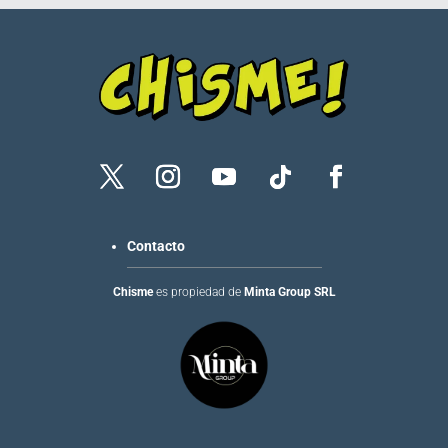
Contacto
Chisme
es propiedad de
Minta Group SRL