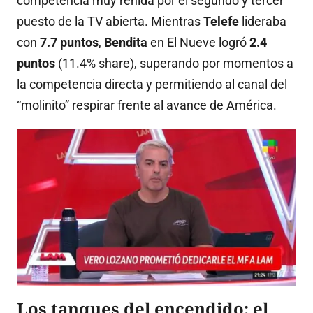
competencia muy reñida por el segundo y tercer
puesto de la TV abierta
.
Mientras
Telefe
lideraba
con
7.7 puntos
,
Bendita
en El Nueve logró
2.4
puntos
(
11.4%
share), superando por momentos a
la competencia directa y permitiendo al canal del
“molinito” respirar frente al avance de América
.
Los tanques del encendido: el