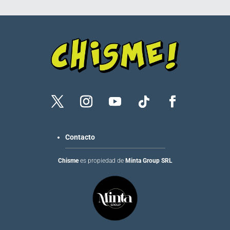
Contacto
Chisme
es propiedad de
Minta Group SRL